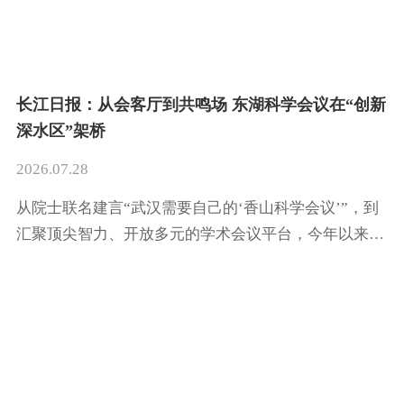
长江日报：从会客厅到共鸣场 东湖科学会议在“创新
深水区”架桥
2026.07.28
从院士联名建言“武汉需要自己的‘香山科学会议’”，到
汇聚顶尖智力、开放多元的学术会议平台，今年以来，
东湖科学会议创新机制、扩大面向，深挖武汉院士专家
资源，从武创院牵头主办会议到与武汉市科协等机构合
作开放办会，集聚20余位中外院士，吸引3000余位科学
家、产业家、投资人参加，瞄准前沿交叉“真问题”，扎
根中部产业优势，构建技术-产业-资本的武汉“朋友
圈”。