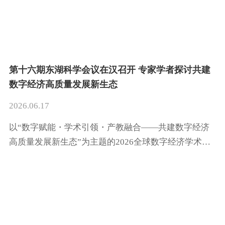
第十六期东湖科学会议在汉召开 专家学者探讨共建
数字经济高质量发展新生态
2026.06.17
以“数字赋能・学术引领・产教融合——共建数字经济
高质量发展新生态”为主题的2026全球数字经济学术峰
会（第十六期东湖科学会议）于6月13日至14日在武汉
召开。本次峰会由中国电子信息行业联合会数字经济专
委会支持统筹，长三角数字经济产业集群学会联合体、
全球数字经济产业联盟、武汉计算机软件工程学会联合
主办，武汉理工大学具体承办，同时得到全国数字经济