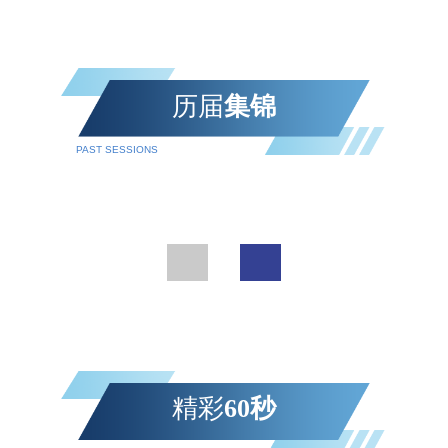
参会代表，围绕交通基础设施材料创新、绿色低碳发
展、智能建造与工程韧性提升等前沿议题开展深入交
流，共同探讨交通基础设施与材料领域高质量发展新路
径。武汉理工大学校长王发洲出席欢迎会并致辞。他表
历届
集锦
示，学校始终服务
PAST SESSIONS
精彩
60秒