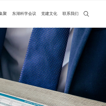
集聚
东湖科学会议
党建文化
联系我们
会议简介
党建动态
历届集锦
专题专栏
高清图集
会议聚焦
精彩60秒
线上申办