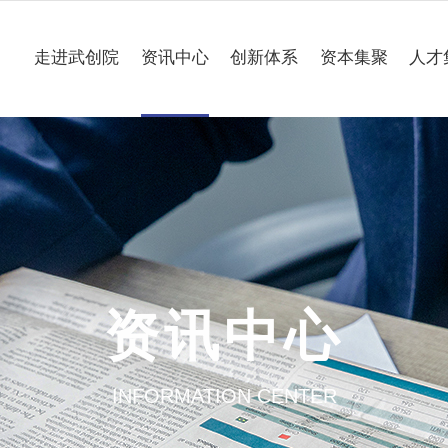
走进武创院
资讯中心
创新体系
资本集聚
人才
关于我们
科技要闻
专业研究所
理事会
工作动态
企业联合创新中心
组织架构
媒体聚焦
公共服务平台
大事记
一路“项”新
项目意向申报
资讯中心
园区介绍
通知公告
INFORMATION CENTER