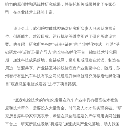
响力的原创性和系统性研究成果，并依托相关成果孵化了多家公
司，在企业经营上经验丰富。
论证会上，武创院智能线控底盘研究所负责人张涛从发展定
位、创新能力、建设目标、运行机制等维度阐述了研究所建设方
案。他介绍，研究所将构建“链主+链创”的产业孵化模式，打造“基
础研发-中试验证-量产导入”的全链条孵化平台，缩短技术转化周
期，加速科技成果落地，集链成网，逐步形成研发在武汉、制造在
周边，资源共享、产业链互补的线控底盘产业集聚中心。随后，苏
州智行有道汽车科技有限公司总经理乔剑峰就研究所拟启动孵化项
目“底盘悬架电控减震器”进行了项目路演。
“底盘电控技术的智能化发展在汽车产业中具有很高技术密集
度和技术壁垒，需要投入大量资金、时间及人才才能实现突破。”研
究所首席科学家李亮表示，希望在武创院搭建的产学研用协同创新
平台上，研究所抓住发展“机遇期”加速成果产业化落地，助力我国