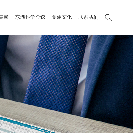
集聚
东湖科学会议
党建文化
联系我们
会议简介
党建动态
历届集锦
专题专栏
高清图集
会议聚焦
精彩60秒
线上申办