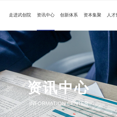
走进武创院
资讯中心
创新体系
资本集聚
人才
关于我们
科技要闻
专业研究所
理事会
工作动态
企业联合创新中心
组织架构
媒体聚焦
公共服务平台
大事记
一路“项”新
项目意向申报
资讯中心
园区介绍
通知公告
INFORMATION CENTER