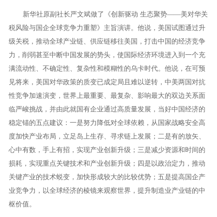
新华社原副社长严文斌做了《创新驱动 生态聚势——美对华关
税风险与国企全球竞争力重塑》主旨演讲。他说，美国试图通过升
级关税，推动全球产业链、供应链移往美国，打击中国的经济竞争
力，削弱甚至中断中国发展的势头，使国际经济环境进入到一个充
满流动性、不确定性、复杂性和模糊性的乌卡时代。他说，在可预
见将来，美国对华政策的质变已成定局且难以逆转，中美两国对抗
性竞争加速演变，世界上最重要、最复杂、影响最大的双边关系面
临严峻挑战，并由此就国有企业通过高质量发展，当好中国经济的
稳定锚的五点建议：一是努力降低对全球依赖，从国家战略安全高
度加快产业布局，立足岛上生存、寻求链上发展；二是有的放矢、
心中有数，手上有招，实现产业创新升级；三是减少资源和时间的
损耗，实现重点关键技术和产业创新升级；四是以政治定力，推动
关键产业的技术蜕变，加快形成较大的比较优势；五是提高国企产
业竞争力，以全球经济的棱镜来观察世界，提升制造业产业链的中
枢价值。