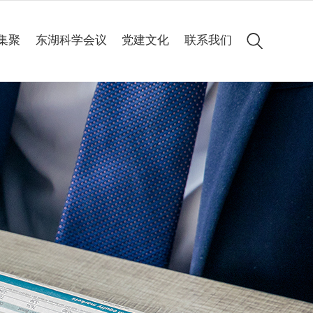
集聚
东湖科学会议
党建文化
联系我们
会议简介
党建动态
历届集锦
专题专栏
高清图集
会议聚焦
精彩60秒
线上申办