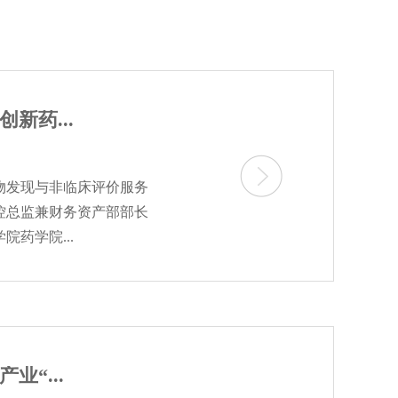
新药...
药物发现与非临床评价服务
控总监兼财务资产部部长
药学院...
“...