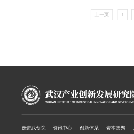
上一页
1
走进武创院
资讯中心
创新体系
资本集聚