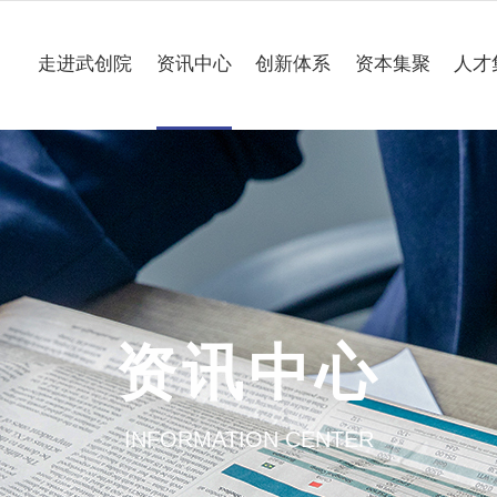
走进武创院
资讯中心
创新体系
资本集聚
人才
关于我们
科技要闻
专业研究所
理事会
工作动态
企业联合创新中心
组织架构
媒体聚焦
公共服务平台
大事记
一路“项”新
项目意向申报
资讯中心
园区介绍
通知公告
INFORMATION CENTER