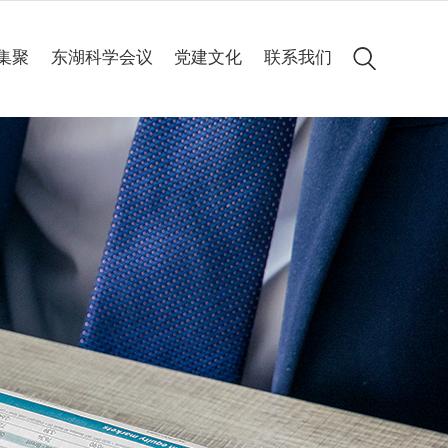
集聚
东湖科学会议
党建文化
联系我们
会议简介
党建动态
历届集锦
专题专栏
高清图集
会议聚焦
精彩60秒
线上申办