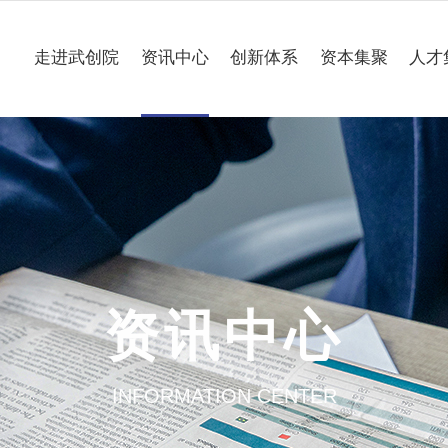
走进武创院
资讯中心
创新体系
资本集聚
人才
关于我们
科技要闻
专业研究所
理事会
工作动态
企业联合创新中心
组织架构
媒体聚焦
公共服务平台
大事记
一路“项”新
项目意向申报
资讯中心
园区介绍
通知公告
INFORMATION CENTER