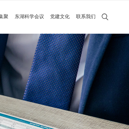
集聚
东湖科学会议
党建文化
联系我们
会议简介
党建动态
历届集锦
专题专栏
高清图集
会议聚焦
精彩60秒
线上申办