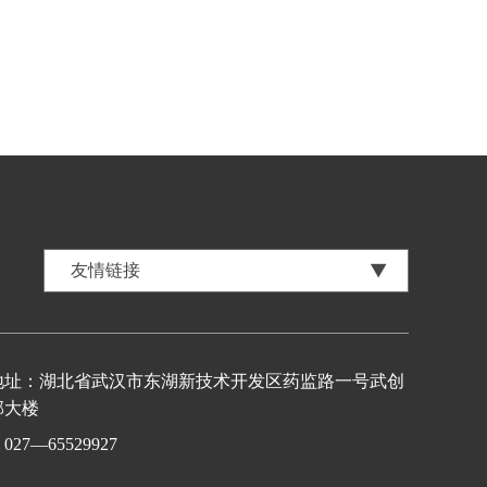
地址：湖北省武汉市东湖新技术开发区药监路一号武创
部大楼
27—65529927