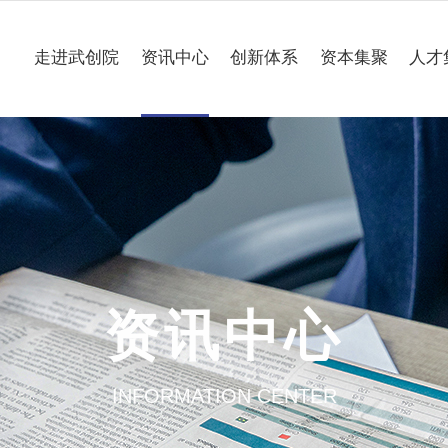
走进武创院
资讯中心
创新体系
资本集聚
人才
关于我们
科技要闻
专业研究所
理事会
工作动态
企业联合创新中心
组织架构
媒体聚焦
公共服务平台
大事记
一路“项”新
项目意向申报
资讯中心
园区介绍
通知公告
INFORMATION CENTER