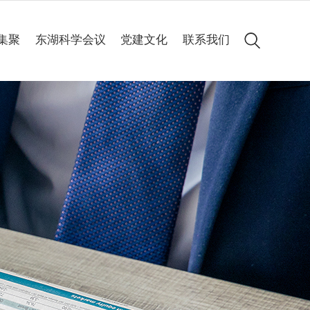
集聚
东湖科学会议
党建文化
联系我们
会议简介
党建动态
历届集锦
专题专栏
高清图集
会议聚焦
精彩60秒
线上申办