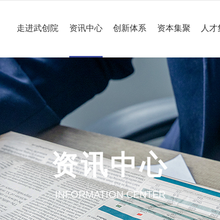
走进武创院
资讯中心
创新体系
资本集聚
人才
关于我们
科技要闻
专业研究所
理事会
工作动态
企业联合创新中心
组织架构
媒体聚焦
公共服务平台
大事记
一路“项”新
项目意向申报
资讯中心
园区介绍
通知公告
INFORMATION CENTER