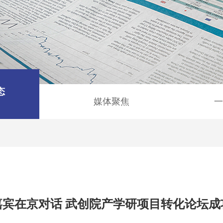
态
媒体聚焦
一
嘉宾在京对话 武创院产学研项目转化论坛成