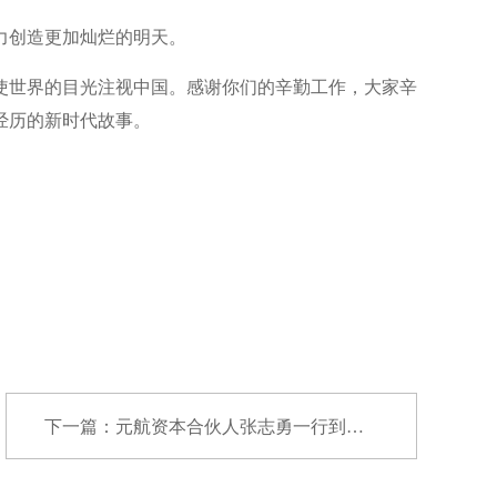
力创造更加灿烂的明天。
使世界的目光注视中国。感谢你们的辛勤工作，大家辛
经历的新时代故事。
下一篇：元航资本合伙人张志勇一行到访武创院座...