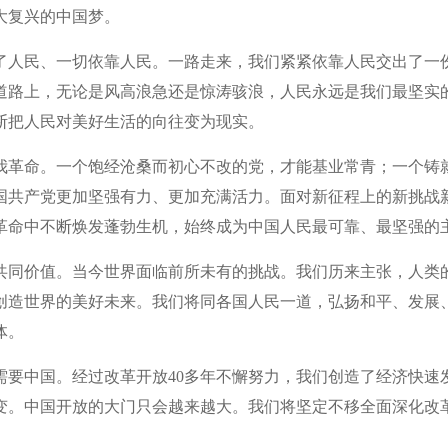
大复兴的中国梦。
了人民、一切依靠人民。一路走来，我们紧紧依靠人民交出了一
道路上，无论是风高浪急还是惊涛骇浪，人民永远是我们最坚实
断把人民对美好生活的向往变为现实。
我革命。一个饱经沧桑而初心不改的党，才能基业常青；一个铸
中国共产党更加坚强有力、更加充满活力。面对新征程上的新挑战
革命中不断焕发蓬勃生机，始终成为中国人民最可靠、最坚强的
共同价值。当今世界面临前所未有的挑战。我们历来主张，人类
创造世界的美好未来。我们将同各国人民一道，弘扬和平、发展
体。
需要中国。经过改革开放40多年不懈努力，我们创造了经济快速
变。中国开放的大门只会越来越大。我们将坚定不移全面深化改