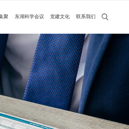
集聚
东湖科学会议
党建文化
联系我们
会议简介
党建动态
历届集锦
专题专栏
高清图集
会议聚焦
精彩60秒
线上申办