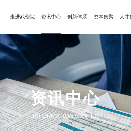
走进武创院
资讯中心
创新体系
资本集聚
人才
关于我们
科技要闻
专业研究所
理事会
工作动态
企业联合创新中心
组织架构
媒体聚焦
公共服务平台
大事记
一路“项”新
项目意向申报
资讯中心
园区介绍
通知公告
INFORMATION CENTER