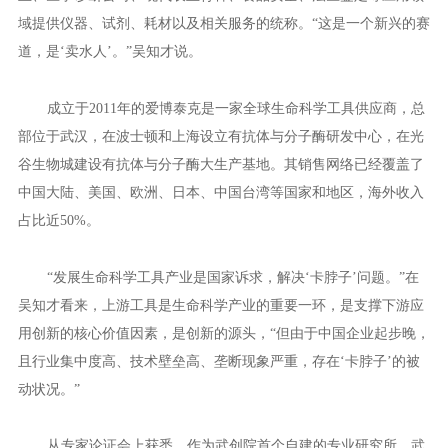
域提供仪器、试剂、耗材以及相关服务的统称。“这是一个新兴的赛
道，是‘卖水人’。”吴知才说。
成立于2011年的爱博泰克是一家全球生命科学工具供应商，总
部位于武汉，在波士顿和上海设立有抗体与分子酶研发中心，在光
谷生物城建设有抗体与分子酶大生产基地。其销售网络已经覆盖了
中国大陆、美国、欧洲、日本、中国台湾等国家和地区，海外收入
占比近50%。
“发展生命科学工具产业是国家诉求，解决‘卡脖子’问题。”在
吴知才看来，上游工具是生命科学产业的重要一环，是支撑下游应
用创新的核心价值因素，是创新的源头，“但由于中国企业起步晚，
且行业集中度高、技术壁垒高、垄断现象严重，存在‘卡脖子’的被
动状况。”
从专家论证会上获悉，作为武创院首个自建的专业研究所，武