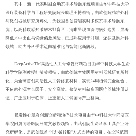
其中，新一代实时融合动态手术导航系统项目由华中科技大学
医疗装备科学与工程研究院院长助理王博领衔，由武创院精准外科
与微创器械研究所孵化，为我国首创智能实时多模态手术导航系
统，以高精度感知破解术野盲区，清晰呈现血管与病灶边界，显著
降低术中出血与切缘偏差风险，已成熟应用于肝胆、泌尿及胸外科
领域，助力外科手术迈向精准化与智能化新阶段。
DeepActiveTM高活性人工骨修复材料项目由华中科技大学生命
科学学院副教授杜莹莹领衔，由武创院生物医用材料器械研究所孵
化，为全球首创高活性人工骨修复材料，实现24周植骨完全融合，
不依赖外源生长因子，安全高效。修复材料获多国医疗器械注册认
证，广泛应用于临床，正重塑人工骨国际产业格局。
暴发性心肌炎创新诊断和治疗技术项目由华中科技大学同济医
学院附属同济医院汪道文教授领衔，由武创院生命科学工具产业研
究所孵化，是武创院首个以“拨转股”方式支持的项目，在全球范围